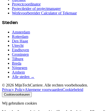
Projectcoordinator
Projectleider of projectmanager
Werkvoorbereider Calculator of Tekenaar
Steden
Amsterdam
Rotterdam
Den Haag
Utrecht
Eindhoven
Groningen
Tilburg
Breda
Nijmegen
Arnhem
Alle steden →
©
2026
MijnTechCarriere. Alle rechten voorbehouden.
Privacy Policy
Algemene voorwaarden
Cookiebeleid
Cookievoorkeuren
Wij gebruiken cookies