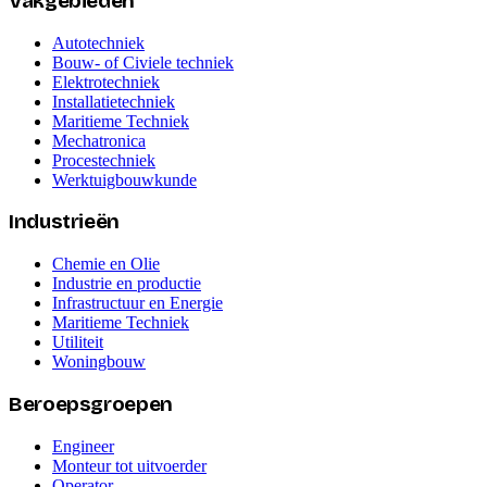
Vakgebieden
Autotechniek
Bouw- of Civiele techniek
Elektrotechniek
Installatietechniek
Maritieme Techniek
Mechatronica
Procestechniek
Werktuigbouwkunde
Industrieën
Chemie en Olie
Industrie en productie
Infrastructuur en Energie
Maritieme Techniek
Utiliteit
Woningbouw
Beroepsgroepen
Engineer
Monteur tot uitvoerder
Operator