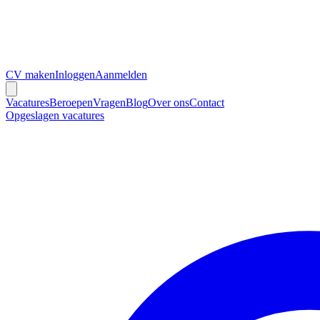
CV maken
Inloggen
Aanmelden
Vacatures
Beroepen
Vragen
Blog
Over ons
Contact
Opgeslagen vacatures