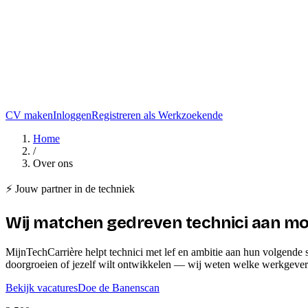
CV maken
Inloggen
Registreren als Werkzoekende
Home
/
Over ons
⚡ Jouw partner in de techniek
Wij matchen gedreven technici aan
mo
MijnTechCarrière helpt technici met lef en ambitie aan hun volgende 
doorgroeien of jezelf wilt ontwikkelen — wij weten welke werkgever b
Bekijk vacatures
Doe de Banenscan