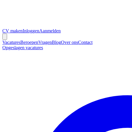
CV maken
Inloggen
Aanmelden
Vacatures
Beroepen
Vragen
Blog
Over ons
Contact
Opgeslagen vacatures