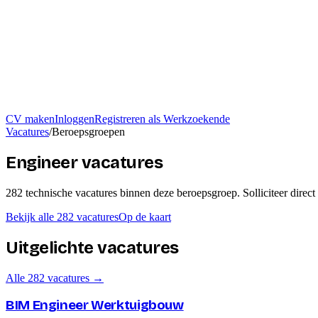
CV maken
Inloggen
Registreren als Werkzoekende
Vacatures
/
Beroepsgroepen
Engineer vacatures
282
technische
vacatures
binnen deze beroepsgroep
. Solliciteer direc
Bekijk alle
282
vacatures
Op de kaart
Uitgelichte vacatures
Alle
282
vacatures →
BIM Engineer Werktuigbouw