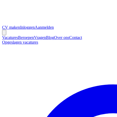
CV maken
Inloggen
Aanmelden
Vacatures
Beroepen
Vragen
Blog
Over ons
Contact
Opgeslagen vacatures