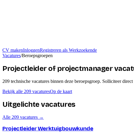
CV maken
Inloggen
Registreren als Werkzoekende
Vacatures
/
Beroepsgroepen
Projectleider of projectmanager vaca
209
technische
vacatures
binnen deze beroepsgroep
. Solliciteer direc
Bekijk alle
209
vacatures
Op de kaart
Uitgelichte vacatures
Alle
209
vacatures →
Projectleider Werktuigbouwkunde