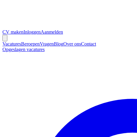
CV maken
Inloggen
Aanmelden
Vacatures
Beroepen
Vragen
Blog
Over ons
Contact
Opgeslagen vacatures