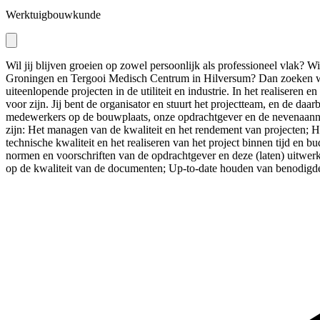
Werktuigbouwkunde
Wil jij blijven groeien op zowel persoonlijk als professioneel vlak? Wil
Groningen en Tergooi Medisch Centrum in Hilversum? Dan zoeken we j
uiteenlopende projecten in de utiliteit en industrie. In het realiseren e
voor zijn. Jij bent de organisator en stuurt het projectteam, en de da
medewerkers op de bouwplaats, onze opdrachtgever en de nevenaanne
zijn: Het managen van de kwaliteit en het rendement van projecten; 
technische kwaliteit en het realiseren van het project binnen tijd en 
normen en voorschriften van de opdrachtgever en deze (laten) uitwer
op de kwaliteit van de documenten; Up-to-date houden van benodigd