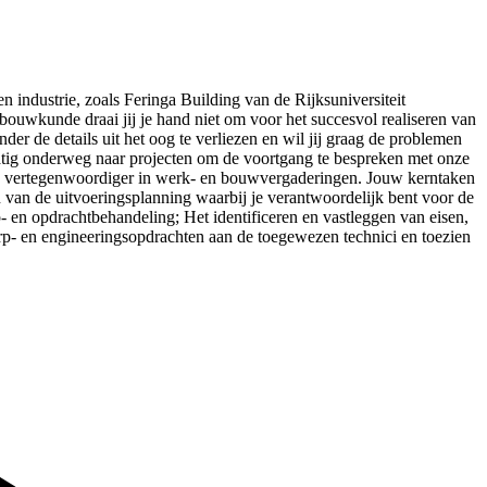
 en industrie, zoals Feringa Building van de Rijksuniversiteit
uwkunde draai jij je hand niet om voor het succesvol realiseren van
onder de details uit het oog te verliezen en wil jij graag de problemen
gelmatig onderweg naar projecten om de voortgang te bespreken met onze
e vertegenwoordiger in werk- en bouwvergaderingen. Jouw kerntaken
van de uitvoeringsplanning waarbij je verantwoordelijk bent voor de
p- en opdrachtbehandeling; Het identificeren en vastleggen van eisen,
rp- en engineeringsopdrachten aan de toegewezen technici en toezien