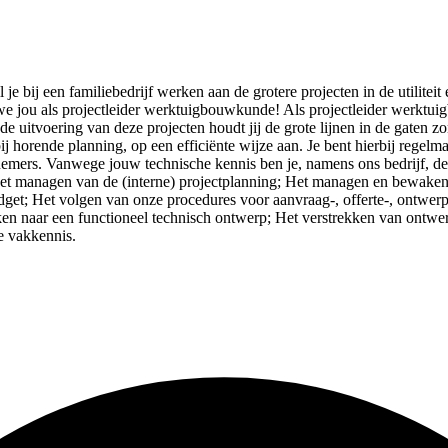
 je bij een familiebedrijf werken aan de grotere projecten in de utiliteit
ou als projectleider werktuigbouwkunde! Als projectleider werktuigbo
n de uitvoering van deze projecten houdt jij de grote lijnen in de gaten z
arbij horende planning, op een efficiënte wijze aan. Je bent hierbij re
mers. Vanwege jouw technische kennis ben je, namens ons bedrijf, d
Het managen van de (interne) projectplanning; Het managen en bewaken 
budget; Het volgen van onze procedures voor aanvraag-, offerte-, ontwer
ken naar een functioneel technisch ontwerp; Het verstrekken van ontwe
e vakkennis.