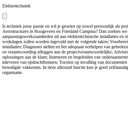
Elektrotechniek
Is techniek jouw passie en wil je groeien op zowel persoonlijk als profe
Aerostructures in Hoogeveen en Friesland Campina? Dan zoeken we jou
aanpassingswerkzaamheden uit aan elektrotechnische installaties en st
werkdagen zullen worden ingevuld met de volgende taken: Voorbereide
installaties; Diagnoses stellen en het adequaat verhelpen van gebreken 
en verantwoording afleggen aan de projectverantwoordelijke; Advisere
oplossingen aan de klant; Instrueren en begeleiden van onderaannemers
inleveren van opdrachtbonnen; Toezien op invulling van documenten zo
benodigde vakkennis. In deze allround functie kun je goed zelfstandi
organisatie.