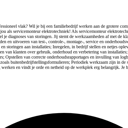
ssioneel vlak? Wil je bij een familiebedrijf werken aan de grotere comple
 als servicemonteur elektrotechniek! Als servicemonteur elektrotechni
el je diagnoses van storingen. Jij stemt de werkzaamheden af met de kla
n en uitvoeren van test-, controle-, montage-, service en onderhouds
en storingen aan installaties; Inregelen, in bedrijf stellen en netjes op
n van klanten over gebruik, onderhoud en verbetering van installaties
; Opstellen van correcte onderhoudsrapportages en invulling van logboe
als buitenbedrijfstellingsformulieren; Periodiek werkzaam zijn in de s
g werken en vindt je orde en netheid op de werkplek erg belangrijk. Je