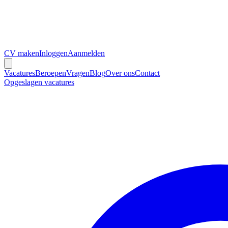
CV maken
Inloggen
Aanmelden
Vacatures
Beroepen
Vragen
Blog
Over ons
Contact
Opgeslagen vacatures