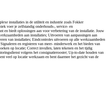
xe installaties in de utiliteit en industrie zoals Fokker
ek voer je zelfstandig onderhouds-, service- en
nt en biedt oplossingen aan voor verbetering van de installatie. Jouw
werkzaamheden aan installaties; Uitvoeren van aanpassingen aan
leveren van installaties; Eindcontroles uitvoeren op alle werkzaamheden
; Signaleren en registeren van meer- minderwerk en het bieden van
ken op locatie; Correct invullen, laten tekenen en het tijdig
toringsdienst volgens het consignatierooster; Up-to-date houden van
 bent veel op locatie werkzaam en bent daarmee het gezicht van de