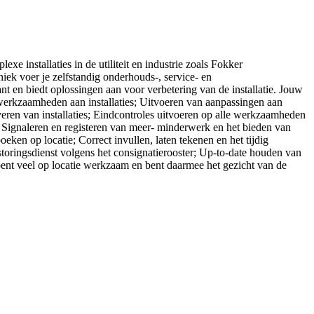
xe installaties in de utiliteit en industrie zoals Fokker
ek voer je zelfstandig onderhouds-, service- en
nt en biedt oplossingen aan voor verbetering van de installatie. Jouw
werkzaamheden aan installaties; Uitvoeren van aanpassingen aan
leveren van installaties; Eindcontroles uitvoeren op alle werkzaamheden
; Signaleren en registeren van meer- minderwerk en het bieden van
ken op locatie; Correct invullen, laten tekenen en het tijdig
toringsdienst volgens het consignatierooster; Up-to-date houden van
 bent veel op locatie werkzaam en bent daarmee het gezicht van de