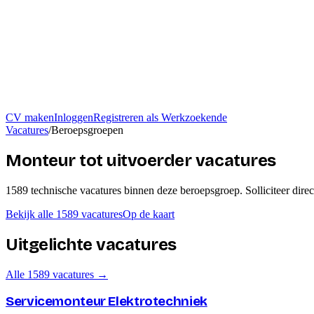
CV maken
Inloggen
Registreren als Werkzoekende
Vacatures
/
Beroepsgroepen
Monteur tot uitvoerder vacatures
1589
technische
vacatures
binnen deze beroepsgroep
. Solliciteer dire
Bekijk alle
1589
vacatures
Op de kaart
Uitgelichte vacatures
Alle
1589
vacatures →
Servicemonteur Elektrotechniek