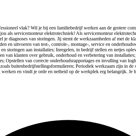
ssioneel vlak? Wil je bij een familiebedrijf werken aan de grotere comple
 als servicemonteur elektrotechniek! Als servicemonteur elektrotechni
el je diagnoses van storingen. Jij stemt de werkzaamheden af met de kla
n en uitvoeren van test-, controle-, montage-, service en onderhouds
en storingen aan installaties; Inregelen, in bedrijf stellen en netjes op
n van klanten over gebruik, onderhoud en verbetering van installaties
; Opstellen van correcte onderhoudsrapportages en invulling van logboe
als buitenbedrijfstellingsformulieren; Periodiek werkzaam zijn in de s
g werken en vindt je orde en netheid op de werkplek erg belangrijk. Je