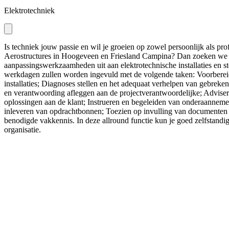
Elektrotechniek
Is techniek jouw passie en wil je groeien op zowel persoonlijk als profe
Aerostructures in Hoogeveen en Friesland Campina? Dan zoeken we jou
aanpassingswerkzaamheden uit aan elektrotechnische installaties en st
werkdagen zullen worden ingevuld met de volgende taken: Voorbereide
installaties; Diagnoses stellen en het adequaat verhelpen van gebreken 
en verantwoording afleggen aan de projectverantwoordelijke; Advisere
oplossingen aan de klant; Instrueren en begeleiden van onderaannemers
inleveren van opdrachtbonnen; Toezien op invulling van documenten zo
benodigde vakkennis. In deze allround functie kun je goed zelfstandi
organisatie.