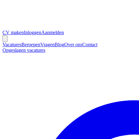
CV maken
Inloggen
Aanmelden
Vacatures
Beroepen
Vragen
Blog
Over ons
Contact
Opgeslagen vacatures