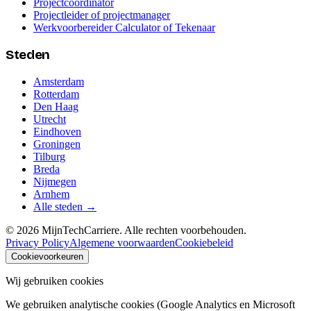
Projectcoordinator
Projectleider of projectmanager
Werkvoorbereider Calculator of Tekenaar
Steden
Amsterdam
Rotterdam
Den Haag
Utrecht
Eindhoven
Groningen
Tilburg
Breda
Nijmegen
Arnhem
Alle steden →
©
2026
MijnTechCarriere. Alle rechten voorbehouden.
Privacy Policy
Algemene voorwaarden
Cookiebeleid
Cookievoorkeuren
Wij gebruiken cookies
We gebruiken analytische cookies (Google Analytics en Microsoft