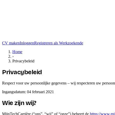
CV maken
Inloggen
Registreren als Werkzoekende
Home
›
Privacybeleid
Privacybeleid
Respect voor uw persoonlijke gegevens – wij respecteren uw persoo
Ingangsdatum: 04 februari 2021
Wie zijn wij?
MijnTechCarrière (“ons”, “wij” of “onze”) beheert de
https://www.mij