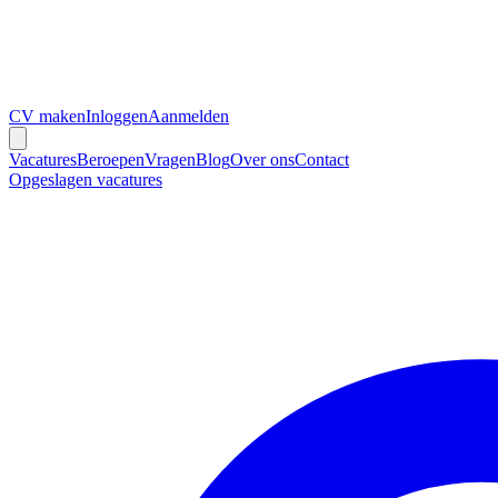
CV maken
Inloggen
Aanmelden
Vacatures
Beroepen
Vragen
Blog
Over ons
Contact
Opgeslagen vacatures