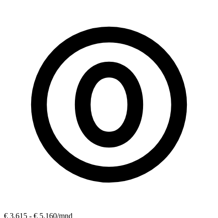
€ 3.615 - € 5.160
/mnd