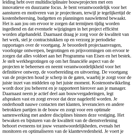
leiding hebt over multidisciplinaire bouwprojecten met een
innovatieve en duurzame focus. Je bent verantwoordelijk voor het
aansturen en motiveren van je projectteam, terwijl je tegelijkertijd de
kostenbeheersing, budgetten en planningen nauwlettend bewaakt.
Het is aan jou om ervoor te zorgen dat termijnen tijdig worden
ingediend en dat eventuele wijzigingen in het project efficiënt
worden afgehandeld. Daarnaast draag je zorg voor de kwaliteit van
het werk, stel je contractstukken op en verzorg je periodieke
rapportages over de voortgang. Je beoordeelt projectaanvragen,
voorlopige ontwerpen, begrotingen en prijsvormingen om ervoor te
zorgen dat alles voldoet aan het Programma van Eisen en het bestek.
Je stelt werkbegrotingen op om het financiële aspect van de
projecten te beheersen en neemt verantwoordelijkheid voor het
definitieve ontwerp, de voorbereiding en uitvoering. De voortgang
van de projecten houd je scherp in de gaten, waarbij je zorgt voor de
juiste inzet van middelen op het juiste moment. Kostenontwikkeling
wordt door jou beheerst en je rapporteert hierover aan je manager.
Daarnaast neem je actief deel aan bouwvergaderingen, legt
afspraken vast en zorgt ervoor dat deze nageleefd worden. Je
onderhoudt nauwe contacten met klanten, leveranciers en andere
betrokken partijen in de bouw en zorgt voor een optimale
samenwerking met andere disciplines binnen deze vestiging. Het
bewaken en bijsturen van de kwaliteit van de dienstverlening
behoort eveneens tot jouw verantwoordelijkheden, evenals het
monitoren en optimaliseren van de klanttevredenheid. Je voert je