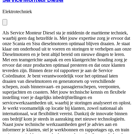
Service Monteur Diesel
Elektrotechniek
Als Service Monteur Diesel sta je middenin de maritieme techniek,
waarbij geen dag hetzelfde is. Met jouw expertise zorg je ervoor dat
onze Scania en Sisu dieselmotoren optimaal blijven draaien. Je staat
klaar om onderhoud uit te voeren en storingen te verhelpen aan onze
Dieselmotoren en je bent altijd bereid om nieuwe dingen te leren.
Met een teamgerichte aanpak en een klantgerichte houding zorg je
ervoor dat onze producten optimaal presteren en dat onze klanten
tevreden zijn. Binnen deze rol rapporteer je aan de Service
Coördinator. Je bent verantwoordelijk voor het optimaal laten
draaien van dieselmotoren en generatorsets op verschillende
schepen, zoals binnenvaart- en passagiersschepen, veerponten,
superjachten en coasters. Met jouw technische kennis en flexibele
instelling voer je dagelijks inbedrijfstellingen en
servicewerkzaamheden uit, waarbij je storingen analyseert en oplost.
Je werkt voornamelijk op locatie bij klanten, zowel nationaal als
internationaal, wat flexibiliteit vereist. Dankzij de innovatie binnen
ons bedrijf kom je steeds in aanraking met nieuwe technologieën.
Naast jouw technische werkzaamheden geef je advies aan en
informeer je klanten, stel je werkbonnen en rapportages op, en train