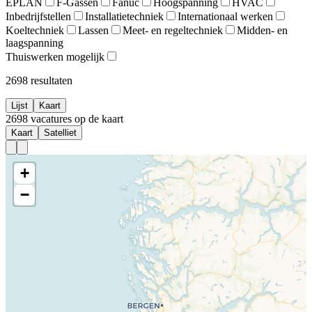
EPLAN
F-Gassen
Fanuc
Hoogspanning
HVAC
Inbedrijfstellen
Installatietechniek
Internationaal werken
Koeltechniek
Lassen
Meet- en regeltechniek
Midden- en
laagspanning
Thuiswerken mogelijk
2698
resultaten
Lijst
Kaart
2698
vacatures
op de kaart
Kaart
Satelliet
+
−