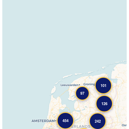
101
97
126
454
242