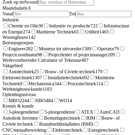
Zoek op trefwoord
Maandsalaris €
Vanaf
Tot
Industrie
Chemie en Olie
30
Industrie en productie
722
Infrastructuur
en Energie
274
Maritieme Techniek
65
Utiliteit
1465
Woningbouw
142
Beroepsgroepen
Engineer
282
Monteur tot uitvoerder
1589
Operator
79
Projectcoordinator
98
Projectleider of projectmanager
209
Werkvoorbereider Calculator of Tekenaar
407
Vakgebied
Autotechniek
25
Bouw- of Civiele techniek
179
Elektrotechniek
1307
Installatietechniek
692
Maritieme
Techniek
0
Mechatronica
344
Procestechniek
114
Werktuigbouwkunde
1183
Opleidingsniveau
MBO
2244
HBO
484
WO
14
Kennis & kunde
3-ploegendienst
5-ploegendienst
ATEX
AutoCAD
Autodesk Inventor
Besturingstechniek
BIM
Bouw- of
Civiele techniek
Brandmeldinstallaties (BMI)
CNC/metaalbewerking
Elektrotechniek
Energietechniek