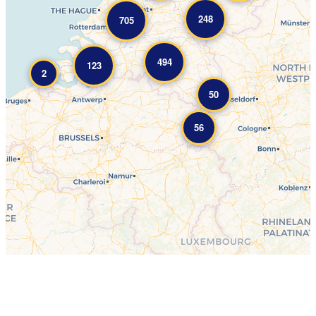
248
705
494
123
2
50
56