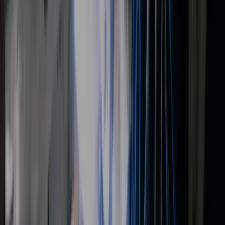
Een bedrijfsbus om bij de opdrachtgevers te komen en te
gebruiken voor woon-werkverkeer;